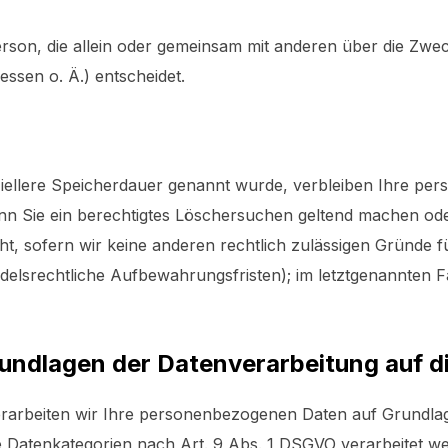
e Person, die allein oder gemeinsam mit anderen über die Zwe
sen o. Ä.) entscheidet.
ziellere Speicherdauer genannt wurde, verbleiben Ihre pe
enn Sie ein berechtigtes Löschersuchen geltend machen ode
t, sofern wir keine anderen rechtlich zulässigen Gründe f
lsrechtliche Aufbewahrungsfristen); im letztgenannten Fa
undlagen der Datenverarbeitung auf d
erarbeiten wir Ihre personenbezogenen Daten auf Grundlage 
 Datenkategorien nach Art. 9 Abs. 1 DSGVO verarbeitet wer